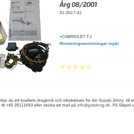
Årg 08/2001
41-3517-42
+CABRIOLET FJ
Monteringsanvisningar ingår
tar du ett kvalitets dragkrok och elkabelsats för din Suzuki Jimny till et
å tlf +45 26111693 eller skicka ett mail på
info@jydekrog.dk
. På Släpet.se