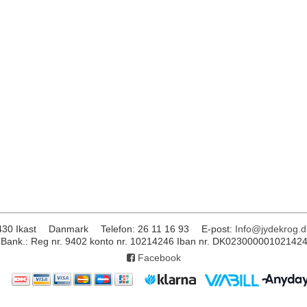
430 Ikast
Danmark
Telefon
:
26 11 16 93
E-post
:
Info@jydekrog.d
Bank.: Reg nr. 9402 konto nr. 10214246 Iban nr. DK02300000102142
Facebook