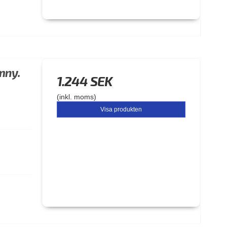
imny.
1.244 SEK
(inkl. moms)
Visa produkten