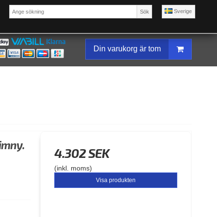
Sverige
Sök
Din varukorg är tom
Jimny.
4.302 SEK
(inkl. moms)
Visa produkten