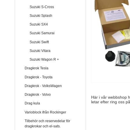
Suzuki S-Cross
Suzuki Splash
Suzuki SX4
Suzuki Samurai
Suzuki Swift
Suzuki Vitara
Suzuki Wagon R +
Dragkrok Tesla
Dragkrok - Toyota
Dragkrok - VolksWagen
Dragkrok - Volvo
Här i vår webbshop hit
letar efter ring oss p
Drag kula
Varioblock ifrån Rockinger
Tilbehör och reservedelar för
dragkrokar och el-sats.