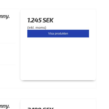
imny.
1.245 SEK
(inkl. moms)
Visa produkten
imny.