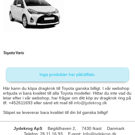
Toyota Yaris
Inga produkter har påträffats.
Här kann du köpa dragkrok till Toyota ganska billigt. I vår webshop
erbjuda vi bara kvalitet till alla Toyota modeller. Hittar du inte vad du
letar efter i vår webshop, har frågar om ditt köp av dragkrok ring på
tlf. +452611693 eller sänd ett mail till
info@jydekrog.dk
Släpet.se levererar bara kvalitet till din bil ganska billigt!
Jydekrog ApS
Bøgildhaven 2,
7430 Ikast
Danmark
Telefon
:
26 11 16 93
E-post
:
Info@jydekrog.dk