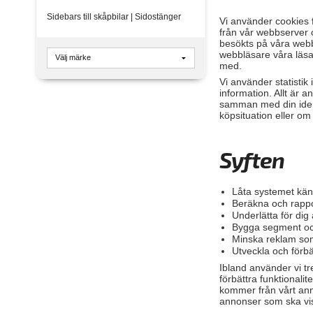
Sidebars till skåpbilar | Sidostänger
Vi använder cookies f
från vår webbserver 
besökts på våra webb
webbläsare våra läsa
med.
Vi använder statistik
information. Allt är
samman med din identi
köpsituation eller om
Syften
Låta systemet kän
Beräkna och rappo
Underlätta för dig
Bygga segment och
Minska reklam som 
Utveckla och förb
Ibland använder vi t
förbättra funktionali
kommer från vårt anno
annonser som ska vis