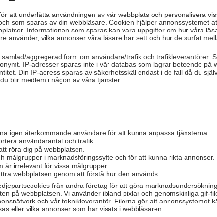
ör att underlätta användningen av vår webbplats och personalisera vissa
och som sparas av din webbläsare. Cookien hjälper annonssystemet att
platser. Informationen som sparas kan vara uppgifter om hur våra läsa
re använder, vilka annonser våra läsare har sett och hur de surfat me
 i samlad/aggregerad form om användare/trafik och trafikleverantörer. S
 anonymt. IP-adresser sparas inte i vår databas som lagrar beteende på 
tet. Din IP-adress sparas av säkerhetsskäl endast i de fall då du själv 
 du blir medlem i någon av våra tjänster.
na igen återkommande användare för att kunna anpassa tjänsterna.
rtera användarantal och trafik.
 att röra dig på webbplatsen.
 målgrupper i marknadsföringssyfte och för att kunna rikta annonser.
är irrelevant för vissa målgrupper.
ättra webbplatsen genom att förstå hur den används.
redjepartscookies från andra företag för att göra marknadsundersökning
teten på webbplatsen. Vi använder ibland pixlar och genomskinliga gif-fi
nsnätverk och vår teknikleverantör. Filerna gör att annonssystemet kän
as eller vilka annonser som har visats i webbläsaren.