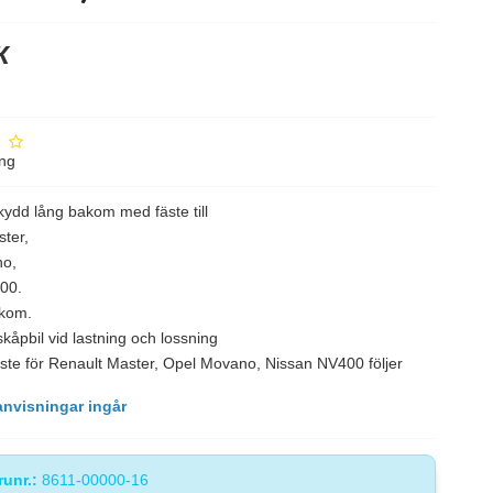
K
ing
kydd lång bakom med fäste till
ster,
no,
400
.
kom.
kåpbil vid lastning och lossning
ste för Renault Master, Opel Movano, Nissan NV400
följer
nvisningar ingår
runr.:
8611-00000-16