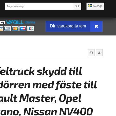
Sverige
Sök
Din varukorg är tom
eltruck skydd till
örren med fäste till
ult Master, Opel
ano, Nissan NV400