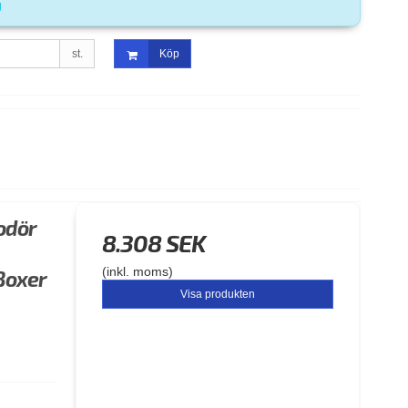
g
st.
Köp
dodör
8.308 SEK
(inkl. moms)
Boxer
Visa produkten