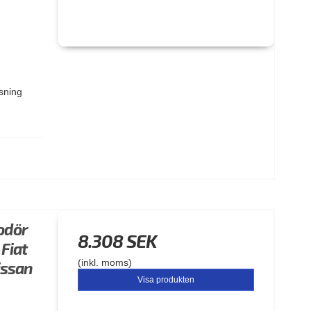
ssning
dodör
8.308 SEK
 Fiat
(inkl. moms)
issan
Visa produkten