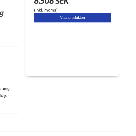
8.308 SEK
(inkl. moms)
rg
Visa produkten
ssning
öljer