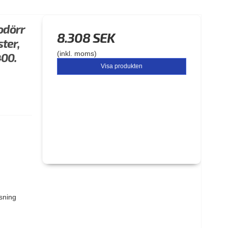
odörr
8.308 SEK
ster,
(inkl. moms)
00.
Visa produkten
ssning