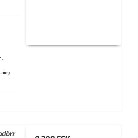
4.
ssning
odörr