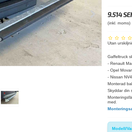
9.514 SE
(inkl. moms)
Utan urskiljn
Gaffeltruck s
- Renault Ma
- Opel Mova
- Nissan NV
Monterad ba
Skyddar din s
Monteringsfä
med.
Monteringsa
Modell/Va